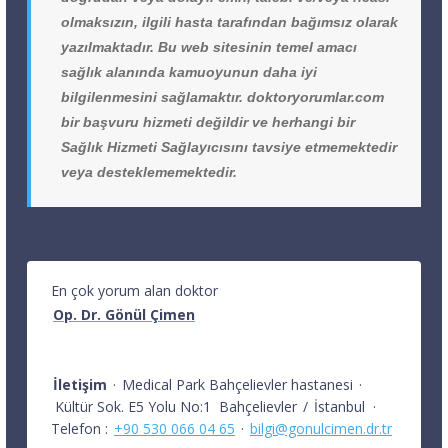
olmaksızın, ilgili hasta tarafından bağımsız olarak
yazılmaktadır. Bu web sitesinin temel amacı
sağlık alanında kamuoyunun daha iyi
bilgilenmesini sağlamaktır. doktoryorumlar.com
bir başvuru hizmeti değildir ve herhangi bir
Sağlık Hizmeti Sağlayıcısını tavsiye etmemektedir
veya desteklememektedir.
En çok yorum alan doktor
Op. Dr. Gönül Çimen
İletişim
·
Medical Park Bahçelievler hastanesi
·
Kültür Sok. E5 Yolu No:1
Bahçelievler
/
İstanbul
·
Telefon :
+90 530 066 04 65
·
bilgi@gonulcimen.dr.tr