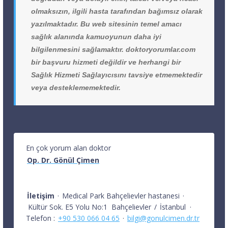
olmaksızın, ilgili hasta tarafından bağımsız olarak
yazılmaktadır. Bu web sitesinin temel amacı
sağlık alanında kamuoyunun daha iyi
bilgilenmesini sağlamaktır. doktoryorumlar.com
bir başvuru hizmeti değildir ve herhangi bir
Sağlık Hizmeti Sağlayıcısını tavsiye etmemektedir
veya desteklememektedir.
En çok yorum alan doktor
Op. Dr. Gönül Çimen
İletişim
·
Medical Park Bahçelievler hastanesi
·
Kültür Sok. E5 Yolu No:1
Bahçelievler
/
İstanbul
·
Telefon :
+90 530 066 04 65
·
bilgi@gonulcimen.dr.tr