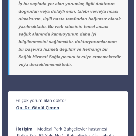
İş bu sayfada yer alan yorumlar, ilgili doktorun
doğrudan veya dolaylı emri, talebi ve/veya ricası
olmaksızın, ilgili hasta tarafından bağımsız olarak
yazılmaktadır. Bu web sitesinin temel amacı
sağlık alanında kamuoyunun daha iyi
bilgilenmesini sağlamaktır. doktoryorumlar.com
bir başvuru hizmeti değildir ve herhangi bir
Sağlık Hizmeti Sağlayıcısını tavsiye etmemektedir
veya desteklememektedir.
En çok yorum alan doktor
Op. Dr. Gönül Çimen
İletişim
·
Medical Park Bahçelievler hastanesi
·
Kültür Sok. E5 Yolu No:1
Bahçelievler
/
İstanbul
·