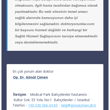
olmaksızın, ilgili hasta tarafından bağımsız olarak
yazılmaktadır. Bu web sitesinin temel amacı
sağlık alanında kamuoyunun daha iyi
bilgilenmesini sağlamaktır. doktoryorumlar.com
bir başvuru hizmeti değildir ve herhangi bir
Sağlık Hizmeti Sağlayıcısını tavsiye etmemektedir
veya desteklememektedir.
En çok yorum alan doktor
Op. Dr. Gönül Çimen
İletişim
·
Medical Park Bahçelievler hastanesi
·
Kültür Sok. E5 Yolu No:1
Bahçelievler
/
İstanbul
·
Telefon :
+90 530 066 04 65
·
bilgi@gonulcimen.dr.tr