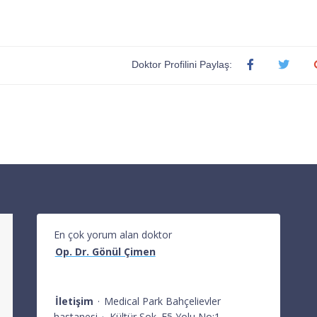
Doktor Profilini Paylaş:
En çok yorum alan doktor
Op. Dr. Gönül Çimen
İletişim
·
Medical Park Bahçelievler
hastanesi
·
Kültür Sok. E5 Yolu No:1