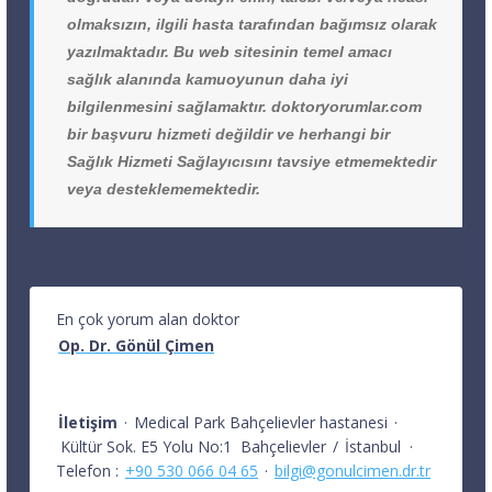
olmaksızın, ilgili hasta tarafından bağımsız olarak
yazılmaktadır. Bu web sitesinin temel amacı
sağlık alanında kamuoyunun daha iyi
bilgilenmesini sağlamaktır. doktoryorumlar.com
bir başvuru hizmeti değildir ve herhangi bir
Sağlık Hizmeti Sağlayıcısını tavsiye etmemektedir
veya desteklememektedir.
En çok yorum alan doktor
Op. Dr. Gönül Çimen
İletişim
·
Medical Park Bahçelievler hastanesi
·
Kültür Sok. E5 Yolu No:1
Bahçelievler
/
İstanbul
·
Telefon :
+90 530 066 04 65
·
bilgi@gonulcimen.dr.tr