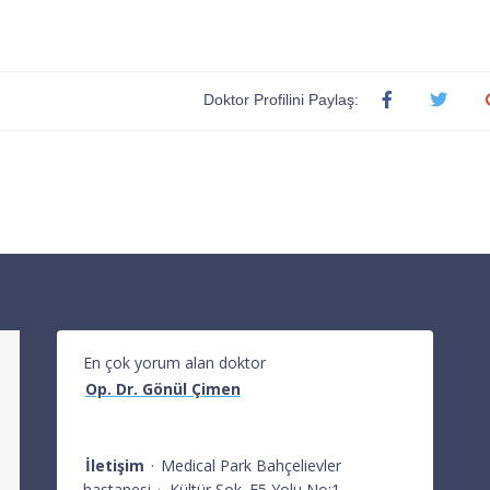
Doktor Profilini Paylaş:
En çok yorum alan doktor
Op. Dr. Gönül Çimen
İletişim
·
Medical Park Bahçelievler
hastanesi
·
Kültür Sok. E5 Yolu No:1