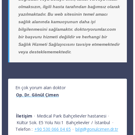
olmaksızın, ilgili hasta tarafından bağımsız olarak
yazılmaktadır. Bu web sitesinin temel amacı
sağlık alanında kamuoyunun daha iyi
bilgilenmesini sağlamaktır. doktoryorumlar.com
bir başvuru hizmeti değildir ve herhangi bir
Sağlık Hizmeti Sağlayıcısını tavsiye etmemektedir
veya desteklememektedir.
En çok yorum alan doktor
Op. Dr. Gönül Çimen
İletişim
·
Medical Park Bahçelievler hastanesi
·
Kültür Sok. E5 Yolu No:1
Bahçelievler
/
İstanbul
·
Telefon :
+90 530 066 04 65
·
bilgi@gonulcimen.dr.tr