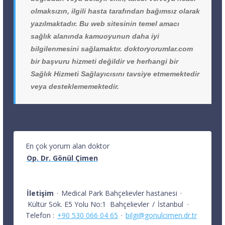
olmaksızın, ilgili hasta tarafından bağımsız olarak
yazılmaktadır. Bu web sitesinin temel amacı
sağlık alanında kamuoyunun daha iyi
bilgilenmesini sağlamaktır. doktoryorumlar.com
bir başvuru hizmeti değildir ve herhangi bir
Sağlık Hizmeti Sağlayıcısını tavsiye etmemektedir
veya desteklememektedir.
En çok yorum alan doktor
Op. Dr. Gönül Çimen
İletişim
·
Medical Park Bahçelievler hastanesi
·
Kültür Sok. E5 Yolu No:1
Bahçelievler
/
İstanbul
·
Telefon :
+90 530 066 04 65
·
bilgi@gonulcimen.dr.tr