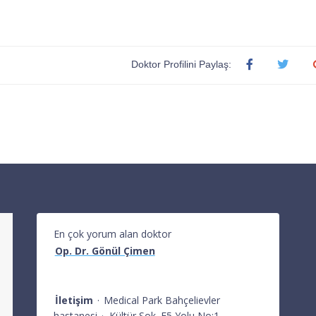
Doktor Profilini Paylaş:
En çok yorum alan doktor
Op. Dr. Gönül Çimen
İletişim
·
Medical Park Bahçelievler
hastanesi
·
Kültür Sok. E5 Yolu No:1