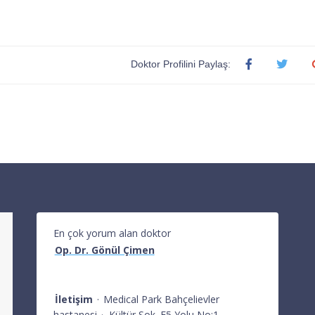
Doktor Profilini Paylaş:
En çok yorum alan doktor
Op. Dr. Gönül Çimen
İletişim
·
Medical Park Bahçelievler
hastanesi
·
Kültür Sok. E5 Yolu No:1