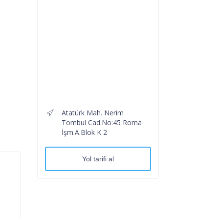
Atatürk Mah. Nerim
Tombul Cad.No:45 Roma
İşm.A.Blok K 2
Yol tarifi al