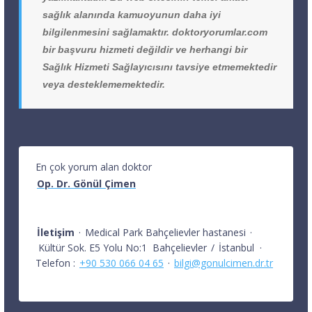
sağlık alanında kamuoyunun daha iyi
bilgilenmesini sağlamaktır. doktoryorumlar.com
bir başvuru hizmeti değildir ve herhangi bir
Sağlık Hizmeti Sağlayıcısını tavsiye etmemektedir
veya desteklememektedir.
En çok yorum alan doktor
Op. Dr. Gönül Çimen
İletişim
·
Medical Park Bahçelievler hastanesi
·
Kültür Sok. E5 Yolu No:1
Bahçelievler
/
İstanbul
·
Telefon :
+90 530 066 04 65
·
bilgi@gonulcimen.dr.tr