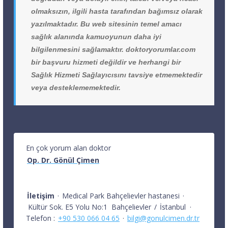
olmaksızın, ilgili hasta tarafından bağımsız olarak
yazılmaktadır. Bu web sitesinin temel amacı
sağlık alanında kamuoyunun daha iyi
bilgilenmesini sağlamaktır. doktoryorumlar.com
bir başvuru hizmeti değildir ve herhangi bir
Sağlık Hizmeti Sağlayıcısını tavsiye etmemektedir
veya desteklememektedir.
En çok yorum alan doktor
Op. Dr. Gönül Çimen
İletişim
·
Medical Park Bahçelievler hastanesi
·
Kültür Sok. E5 Yolu No:1
Bahçelievler
/
İstanbul
·
Telefon :
+90 530 066 04 65
·
bilgi@gonulcimen.dr.tr