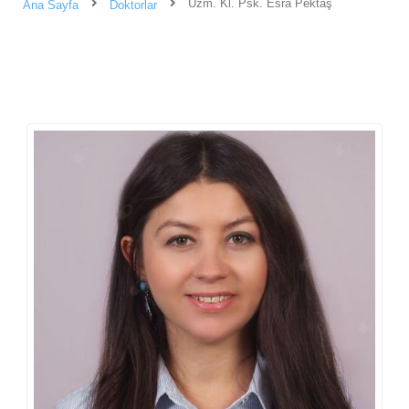
Uzm. Kl. Psk. Esra Pektaş
Ana Sayfa
Doktorlar