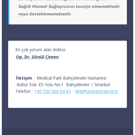
Sağlık Hizmeti Sağlayıcısını tavsiye etmemektedir
veya desteklememektedir.
En çok yorum alan doktor
Op. Dr. Gönül Çimen
İletişim
·
Medical Park Bahçelievler hastanesi
·
Kültür Sok. E5 Yolu No:1
Bahçelievler
/
İstanbul
·
Telefon :
+90 530 066 04 65
·
bilgi@gonulcimen.dr.tr