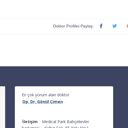
Doktor Profilini Paylaş:
En çok yorum alan doktor
Op. Dr. Gönül Çimen
İletişim
·
Medical Park Bahçelievler
hastanesi
·
Kültür Sok. E5 Yolu No:1