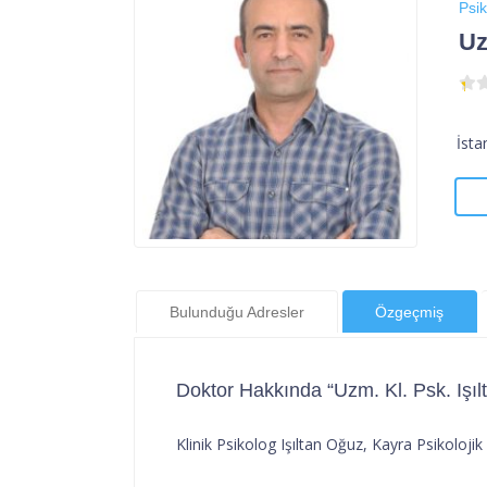
Psik
Uz
İsta
Bulunduğu Adresler
Özgeçmiş
Doktor Hakkında “Uzm. Kl. Psk. Işı
Klinik Psikolog Işıltan Oğuz, Kayra Psikoloj