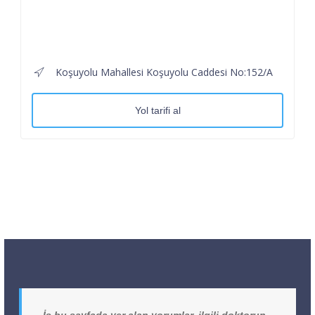
Koşuyolu Mahallesi Koşuyolu Caddesi No:152/A
Yol tarifi al
İş bu sayfada yer alan yorumlar, ilgili doktorun