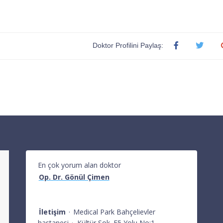
Doktor Profilini Paylaş:
En çok yorum alan doktor
Op. Dr. Gönül Çimen
İletişim
·
Medical Park Bahçelievler
hastanesi
·
Kültür Sok. E5 Yolu No:1