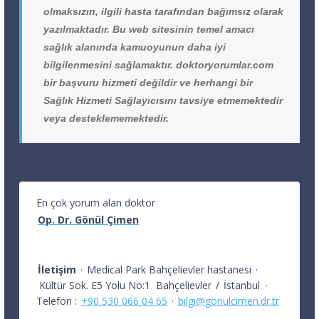
olmaksızın, ilgili hasta tarafından bağımsız olarak
yazılmaktadır. Bu web sitesinin temel amacı
sağlık alanında kamuoyunun daha iyi
bilgilenmesini sağlamaktır. doktoryorumlar.com
bir başvuru hizmeti değildir ve herhangi bir
Sağlık Hizmeti Sağlayıcısını tavsiye etmemektedir
veya desteklememektedir.
En çok yorum alan doktor
Op. Dr. Gönül Çimen
İletişim
·
Medical Park Bahçelievler hastanesi
·
Kültür Sok. E5 Yolu No:1
Bahçelievler
/
İstanbul
·
Telefon :
+90 530 066 04 65
·
bilgi@gonulcimen.dr.tr