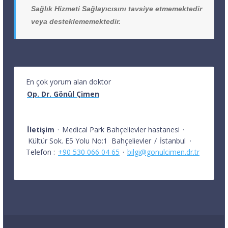
Sağlık Hizmeti Sağlayıcısını tavsiye etmemektedir
veya desteklememektedir.
En çok yorum alan doktor
Op. Dr. Gönül Çimen
İletişim
·
Medical Park Bahçelievler hastanesi
·
Kültür Sok. E5 Yolu No:1
Bahçelievler
/
İstanbul
·
Telefon :
+90 530 066 04 65
·
bilgi@gonulcimen.dr.tr