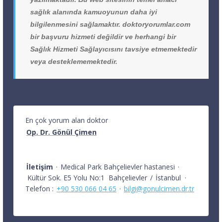
sağlık alanında kamuoyunun daha iyi
bilgilenmesini sağlamaktır. doktoryorumlar.com
bir başvuru hizmeti değildir ve herhangi bir
Sağlık Hizmeti Sağlayıcısını tavsiye etmemektedir
veya desteklememektedir.
En çok yorum alan doktor
Op. Dr. Gönül Çimen
İletişim
·
Medical Park Bahçelievler hastanesi
·
Kültür Sok. E5 Yolu No:1
Bahçelievler
/
İstanbul
·
Telefon :
+90 530 066 04 65
·
bilgi@gonulcimen.dr.tr