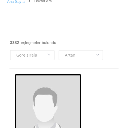
Doktor Ara
Ana Sayfa
3382
eşleşmeler bulundu