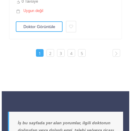
0 Tavsiye
Uygun değil
Doktor Görüntüle
1
2
3
4
5
İş bu sayfada yer alan yorumlar, ilgili doktorun
doğrudan veya dolaylı emri, talebi ve/veya ricası