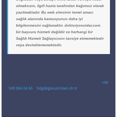
olmaksızın, ilgili hasta tarafından bağımsız olarak
yazılmaktadır. Bu web sitesinin temel amacı
sağlık alanında kamuoyunun daha iyi
bilgilenmesini sağlamaktır. doktoryorumlar.com
bir başvuru hizmeti değildir ve herhangi bir
Sağlık Hizmeti Sağlayıcısını tavsiye etmemektedir
veya desteklememektedir.
En çok yorum alan doktor
Op. Dr. Gönül Çimen
İletişim
·
Medical Park Bahçelievler hastanesi
·
Kültür
Sok. E5 Yolu No:1
Bahçelievler
/
İstanbul
· Telefon :
+90
530 066 04 65
·
bilgi@gonulcimen.dr.tr