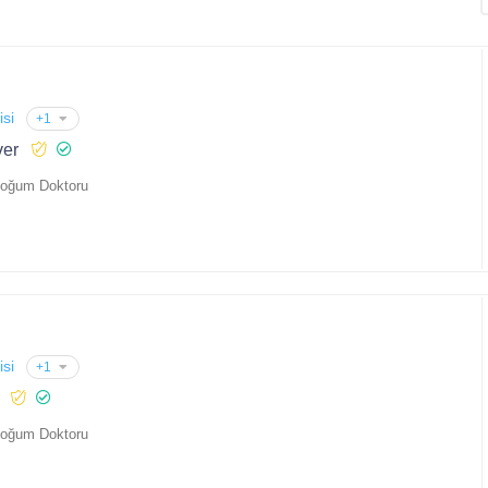
isi
+1
ver
Doğum Doktoru
isi
+1
Doğum Doktoru