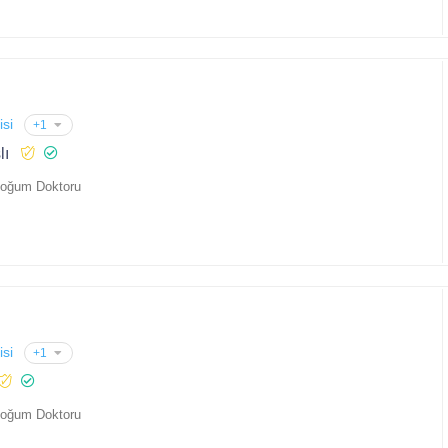
isi
+1
lı
Doğum Doktoru
isi
+1
Doğum Doktoru