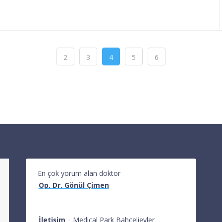
2
3
4
5
6
En çok yorum alan doktor
Op. Dr. Gönül Çimen
İletişim
·
Medical Park Bahçelievler