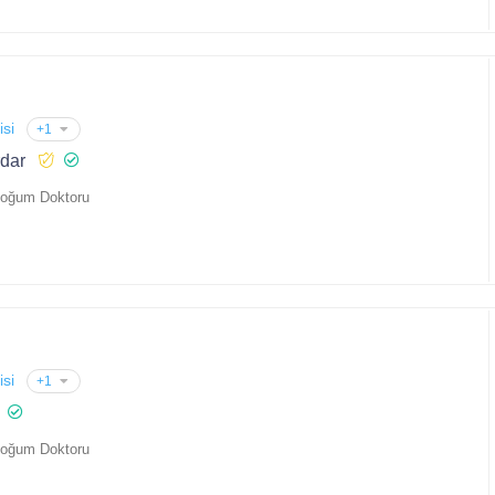
isi
+1
rdar
Doğum Doktoru
isi
+1
Doğum Doktoru