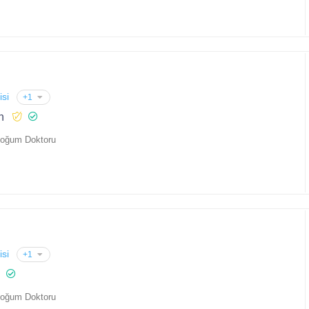
isi
+1
n
Doğum Doktoru
isi
+1
Doğum Doktoru