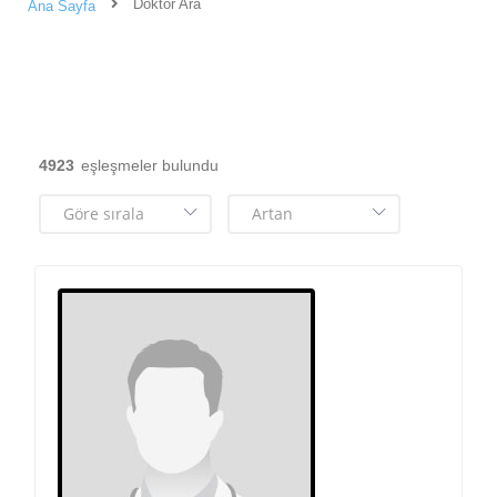
Doktor Ara
Ana Sayfa
4923
eşleşmeler bulundu