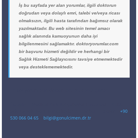
İş bu sayfada yer alan yorumlar, ilgili doktorun
doğrudan veya dolaylı emri, talebi ve/veya ricası
olmaksızın, ilgili hasta tarafından bağımsız olarak
yazılmaktadır. Bu web sitesinin temel amacı
sağlık alanında kamuoyunun daha iyi
bilgilenmesini sağlamaktır. doktoryorumlar.com
bir başvuru hizmeti değildir ve herhangi bir
Sağlık Hizmeti Sağlayıcısını tavsiye etmemektedir
veya desteklememektedir.
En çok yorum alan doktor
Op. Dr. Gönül Çimen
İletişim
·
Medical Park Bahçelievler hastanesi
·
Kültür
Sok. E5 Yolu No:1
Bahçelievler
/
İstanbul
· Telefon :
+90
530 066 04 65
·
bilgi@gonulcimen.dr.tr